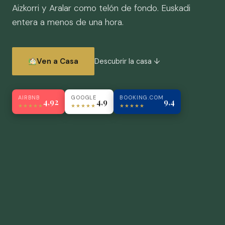
Aizkorri y Aralar como telón de fondo. Euskadi
entera a menos de una hora.
Ven a Casa
Descubrir la casa ↓
AIRBNB
GOOGLE
BOOKING.COM
4,92
4,9
9,4
★★★★★
★★★★★
★★★★★