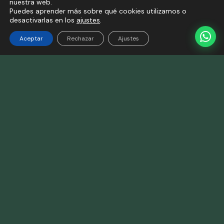
nuestra web.
Puedes aprender más sobre qué cookies utilizamos o
desactivarlas en los
ajustes
.
Aceptar
Rechazar
Ajustes
Casa entera · Solo vosotros
3 habitaciones · 3 baños privados
Hasta 5 personas
Recibimiento en persona, siempre
Camino de Santiago en la puerta
Vía Verde del tren minero a unos pasos
Habitación y baño adaptados PMR